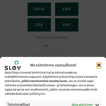
100
€
50
€
20
€
10
€
Lahjoitussumma
Eräpäivä
*
Me toimimme vastuullisesti
Jotta Sleyn sivustot toimisivat nyt ja tulevaisuudessa
Valitse pankkisi e-laskua
mahdollisimman sujuvasti, käytämme evästeitä ja muita vastaavia
tekniikoita,
joihin tarvitsemme sinulta luvan
. Jos se sinulle sopii,
varten
voimme esimerkiksi käsitellä selaus- ja laitetietojasi. Jos et anna
lupaa tai perut sen myöhemmin, jotkin sivuston ominaisuudet eivät
välttämättä toimi yhtä hyvin.
Henkilötunnus e-laskun
Toiminnalliset
Aina aktiivinen