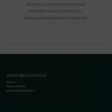
lainkaan, vaan henkilötunnuksesi
välitetään omalle pankillesi e-
laskusopimuksen laatimista varten.
PORIN MESSUYHTEISÖ
Pastori
Johan Helkkula
johan.helkkula@sley.fi